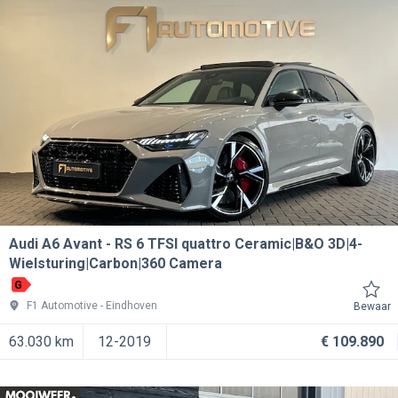
Audi A6 Avant
RS 6 TFSI quattro Ceramic|B&O 3D|4-
Wielsturing|Carbon|360 Camera
G
F1 Automotive
Eindhoven
Bewaar
63.030 km
12-2019
€ 109.890