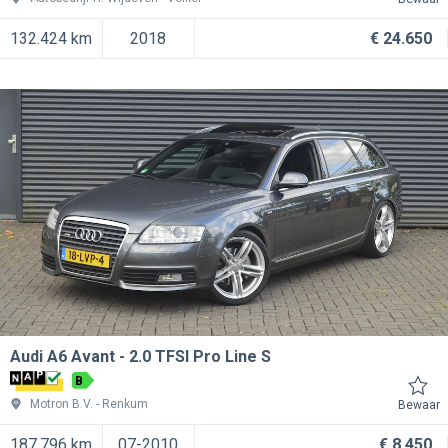
132.424 km
2018
€ 24.650
Audi A6 Avant
2.0 TFSI Pro Line S
B
Motron B.V.
Renkum
Bewaar
187.796 km
07-2010
€ 8.450