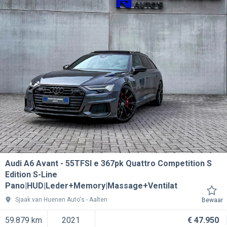
Audi A6 Avant
55TFSI e 367pk Quattro Competition S
Edition S-Line
Pano|HUD|Leder+Memory|Massage+Ventilat
Sjaak van Huenen Auto's
Aalten
Bewaar
59.879 km
2021
€ 47.950