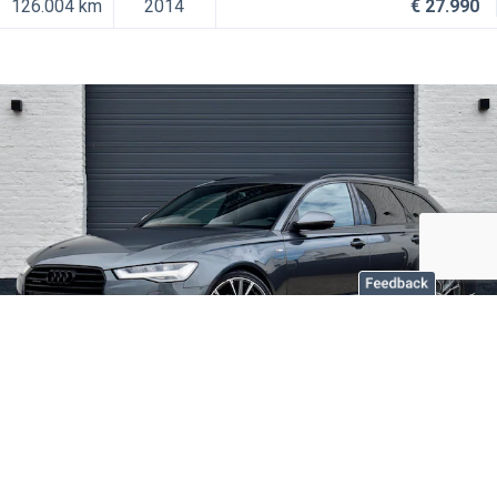
126.004 km
2014
€ 27.990
Audi A6 Avant
2.0 TFSI quattro Adrenalin Sport S-LINE |
21" | Bose | Matrix | Camera |
C