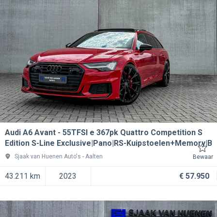
Audi A6 Avant
55TFSI e 367pk Quattro Competition S
Edition S-Line Exclusive|Pano|RS-Kuipstoelen+Memory|B
Sjaak van Huenen Auto's
Aalten
Bewaar
43.211 km
2023
€ 57.950